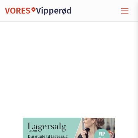
VORES
Vipperød