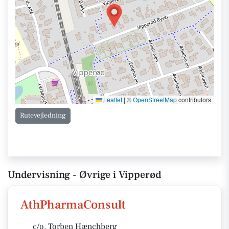
Leaflet
|
©
OpenStreetMap
contributors
Rutevejledning
Undervisning - Øvrige i Vipperød
AthPharmaConsult
c/o. Torben Hænchberg