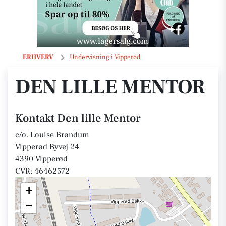
Den lille Mentor
ERHVERV
Undervisning i Vipperød
DEN LILLE MENTOR
Kontakt Den lille Mentor
c/o. Louise Brøndum
Vipperød Byvej 24
4390 Vipperød
CVR: 46462572
+
−