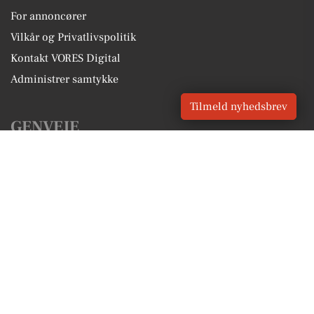
For annoncører
Vilkår og Privatlivspolitik
Kontakt VORES Digital
Administrer samtykke
Tilmeld nyhedsbrev
GENVEJE
Seneste nyt fra Vipperød
Vores lokale erhverv
Kalenderen for Vipperød
Fakta om Vipperød
Erhvervsartikler
Holbæk Kommune
Få en gratis salgsvurdering
Sponsoreret indhold