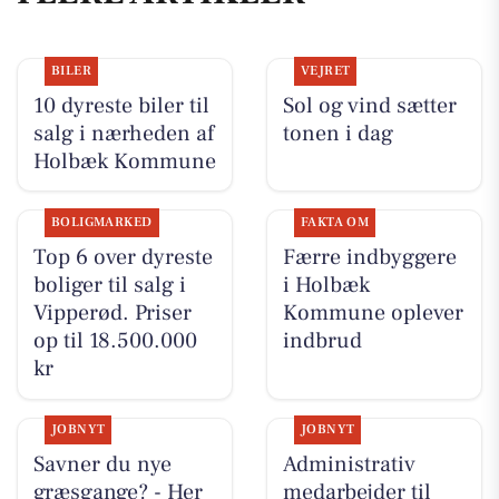
BILER
VEJRET
10 dyreste biler til
Sol og vind sætter
salg i nærheden af
tonen i dag
Holbæk Kommune
BOLIGMARKED
FAKTA OM
Top 6 over dyreste
Færre indbyggere
boliger til salg i
i Holbæk
Vipperød. Priser
Kommune oplever
op til 18.500.000
indbrud
kr
JOBNYT
JOBNYT
Savner du nye
Administrativ
græsgange? - Her
medarbejder til