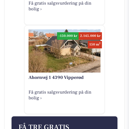
Få gratis salgsvurdering på din
bolig ›
-150.000 kr
2.145.000 kr
2
150 m
Ahornvej 1 4390 Vipperød
Få gratis salgsvurdering på din
bolig ›
FÅ TRE GRATIS