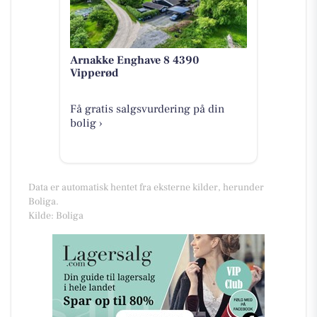
Arnakke Enghave 8 4390
Vipperød
Få gratis salgsvurdering på din
bolig ›
Data er automatisk hentet fra eksterne kilder, herunder
Boliga.
Kilde: Boliga