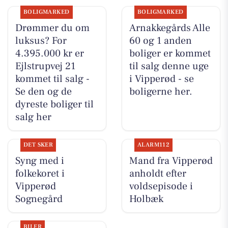
BOLIGMARKED
BOLIGMARKED
Drømmer du om
Arnakkegårds Alle
luksus? For
60 og 1 anden
4.395.000 kr er
boliger er kommet
Ejlstrupvej 21
til salg denne uge
kommet til salg -
i Vipperød - se
Se den og de
boligerne her.
dyreste boliger til
salg her
DET SKER
ALARM112
Syng med i
Mand fra Vipperød
folkekoret i
anholdt efter
Vipperød
voldsepisode i
Sognegård
Holbæk
BILER