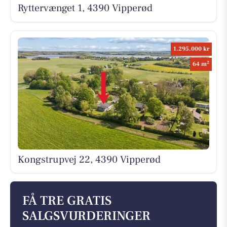
Ryttervænget 1, 4390 Vipperød
1.295.000 kr
2
64 m
Kongstrupvej 22, 4390 Vipperød
FÅ TRE GRATIS
SALGSVURDERINGER