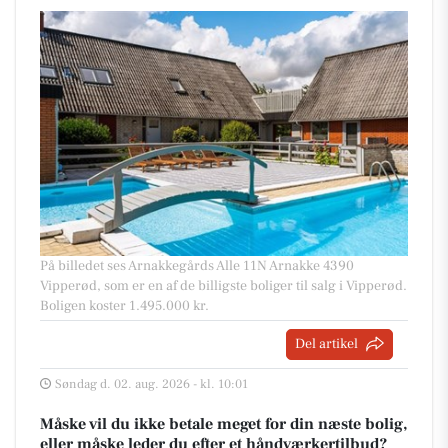
På billedet ses Arnakkegårds Alle 11N Arnakke 4390
Vipperød, som er en af de billigste boliger til salg i Vipperød.
Boligen koster 1.495.000 kr.
Del artikel
Søndag d. 02. aug. 2026 - kl. 10:01
Måske vil du ikke betale meget for din næste bolig,
eller måske leder du efter et håndværkertilbud?