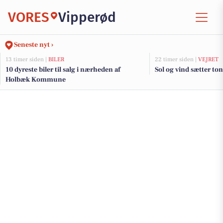
VORES
Vipperød
Seneste nyt ›
13 timer siden |
BILER
22 timer siden |
VEJRET
10 dyreste biler til salg i nærheden af
Sol og vind sætter ton
Holbæk Kommune