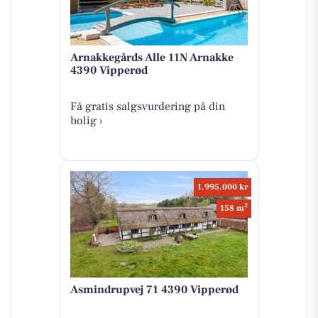
Arnakkegårds Alle 11N Arnakke
4390 Vipperød
Få gratis salgsvurdering på din
bolig ›
1.995.000 kr
2
158 m
Asmindrupvej 71 4390 Vipperød