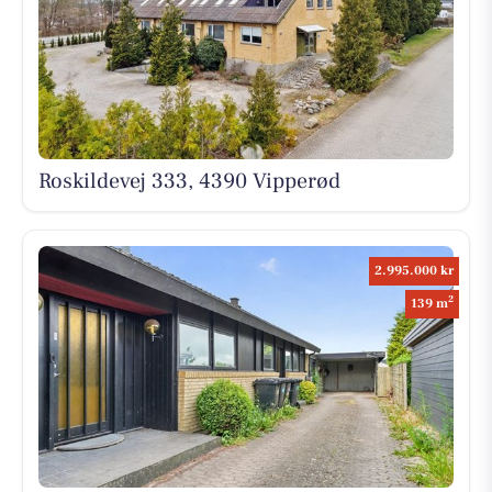
Roskildevej 333, 4390 Vipperød
2.995.000 kr
2
139 m