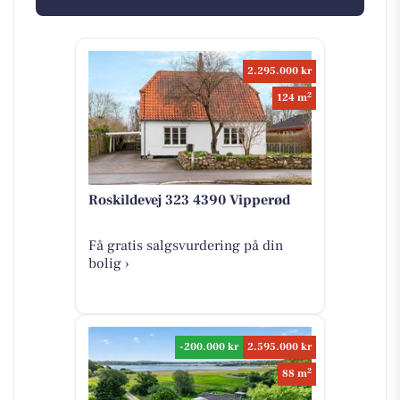
2.295.000 kr
2
124 m
Roskildevej 323 4390 Vipperød
Få gratis salgsvurdering på din
bolig ›
-200.000 kr
2.595.000 kr
2
88 m