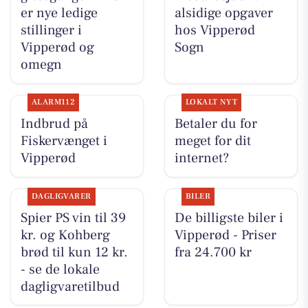
er nye ledige
alsidige opgaver
stillinger i
hos Vipperød
Vipperød og
Sogn
omegn
ALARM112
LOKALT NYT
Indbrud på
Betaler du for
Fiskervænget i
meget for dit
Vipperød
internet?
DAGLIGVARER
BILER
Spier PS vin til 39
De billigste biler i
kr. og Kohberg
Vipperød - Priser
brød til kun 12 kr.
fra 24.700 kr
- se de lokale
dagligvaretilbud