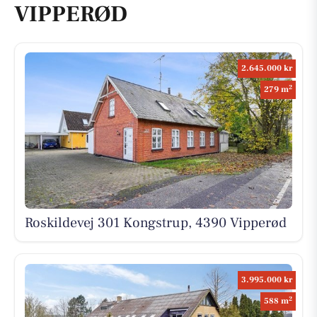
VIPPERØD
2.645.000 kr
2
279 m
Roskildevej 301 Kongstrup, 4390 Vipperød
3.995.000 kr
2
588 m