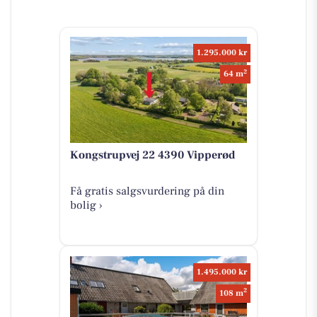
1.295.000 kr
2
64 m
Kongstrupvej 22 4390 Vipperød
Få gratis salgsvurdering på din
bolig ›
1.495.000 kr
2
108 m