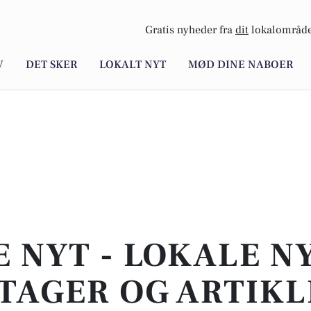
Gratis nyheder fra
dit
lokalområde
V
DET SKER
LOKALT NYT
MØD DINE NABOER
E NYT - LOKALE N
TAGER OG ARTIKL