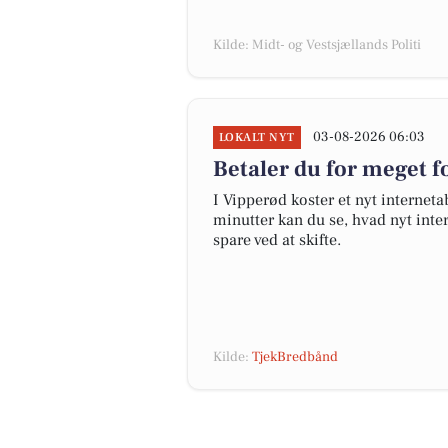
Kilde: Midt- og Vestsjællands Politi
03-08-2026 06:03
LOKALT NYT
Betaler du for meget fo
I Vipperød koster et nyt interne
minutter kan du se, hvad nyt inter
spare ved at skifte.
Kilde:
TjekBredbånd