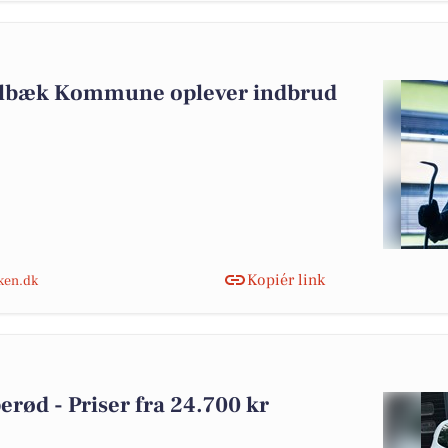
olbæk Kommune oplever indbrud
Kopiér link
nken.dk
perød - Priser fra 24.700 kr