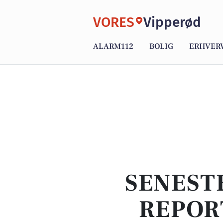
VORES
Vipperød
ALARM112
BOLIG
ERHVER
SENEST
REPOR