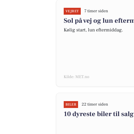
7 timer siden
VEJRET
Sol på vej og lun efte
Kølig start, lun eftermiddag.
Kilde: MET.no
22 timer siden
BILER
10 dyreste biler til 