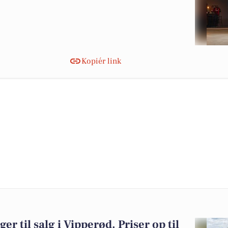
Kopiér link
er til salg i Vipperød. Priser op til