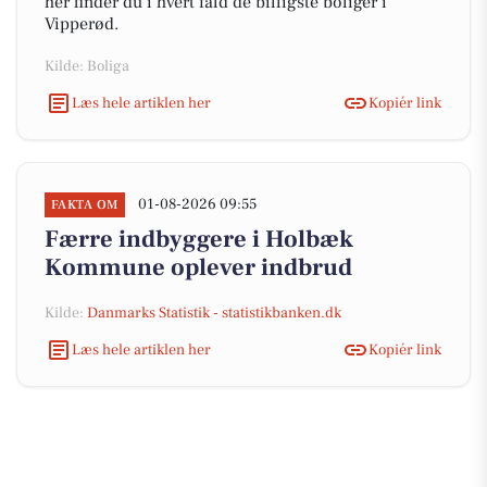
her finder du i hvert fald de billigste boliger i
Vipperød.
Kilde: Boliga
Læs hele artiklen her
Kopiér link
01-08-2026 09:55
FAKTA OM
Færre indbyggere i Holbæk
Kommune oplever indbrud
Kilde:
Danmarks Statistik - statistikbanken.dk
Læs hele artiklen her
Kopiér link