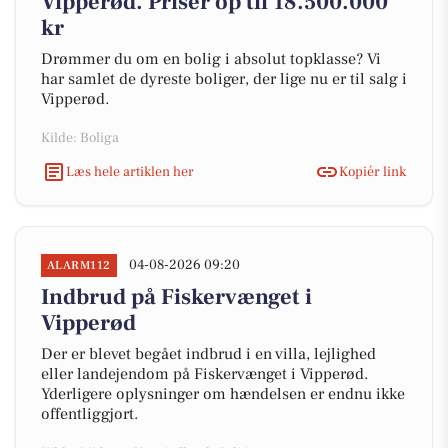
Vipperød. Priser op til 18.500.000
kr
Drømmer du om en bolig i absolut topklasse? Vi
har samlet de dyreste boliger, der lige nu er til salg i
Vipperød.
Kilde: Boliga
Læs hele artiklen her
Kopiér link
04-08-2026 09:20
ALARM112
Indbrud på Fiskervænget i
Vipperød
Der er blevet begået indbrud i en villa, lejlighed
eller landejendom på Fiskervænget i Vipperød.
Yderligere oplysninger om hændelsen er endnu ikke
offentliggjort.