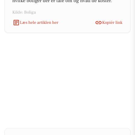
hvilke boliger der er tale om og hvad de koster.
Kilde: Boliga
Læs hele artiklen her
Kopiér link