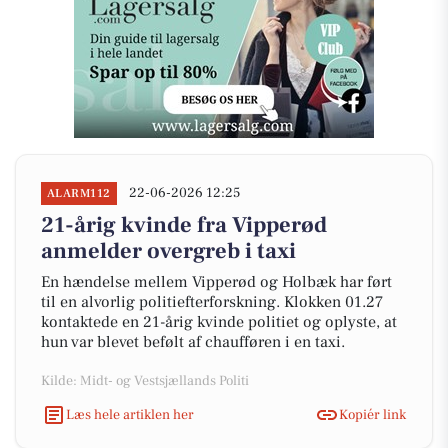
22-06-2026 12:25
ALARM112
21-årig kvinde fra Vipperød
anmelder overgreb i taxi
En hændelse mellem Vipperød og Holbæk har ført
til en alvorlig politiefterforskning. Klokken 01.27
kontaktede en 21-årig kvinde politiet og oplyste, at
hun var blevet befølt af chaufføren i en taxi.
Kilde: Midt- og Vestsjællands Politi
Læs hele artiklen her
Kopiér link