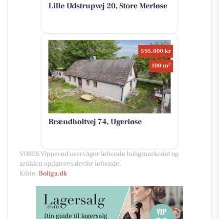
Lille Udstrupvej 20, Store Merløse
595.000 kr
2
100 m
Brændholtvej 74, Ugerløse
VORES Vipperød overvåger løbende boligmarkedet og
artiklen opdateres derfor løbende.
Kilde:
Boliga.dk