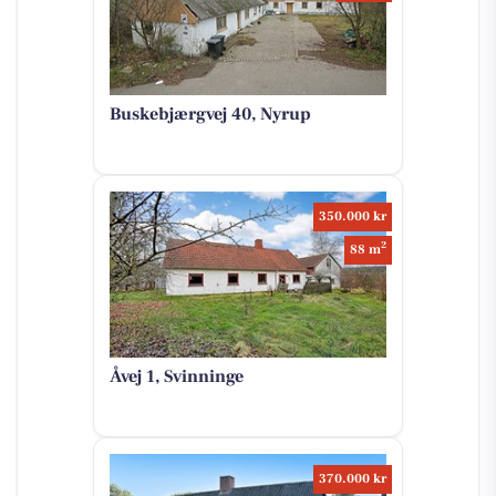
Buskebjærgvej 40, Nyrup
350.000 kr
2
88 m
Åvej 1, Svinninge
370.000 kr