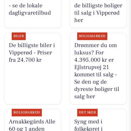
- se de lokale
de billigste boliger
dagligvaretilbud
til salg i Vipperød
her
BILER
BOLIGMARKED
De billigste biler i
Drømmer du om
Vipperød - Priser
luksus? For
fra 24.700 kr
4.395.000 kr er
Ejlstrupvej 21
kommet til salg -
Se den og de
dyreste boliger til
salg her
BOLIGMARKED
DET SKER
Arnakkegårds Alle
Syng med i
60 og 1 anden
folkekoret i