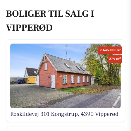
BOLIGER TIL SALG I
VIPPERØD
2.645.000 kr
2
279 m
Roskildevej 301 Kongstrup, 4390 Vipperød