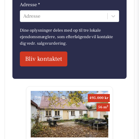
Adresse *
Adresse
Dine oplysninger deles med op til tre lokale
ejendomsmæglere, som efterfølgende vil kontakte
dig vedr. salgsvurdering.
Bliv kontaktet
495.000 kr
2
56 m