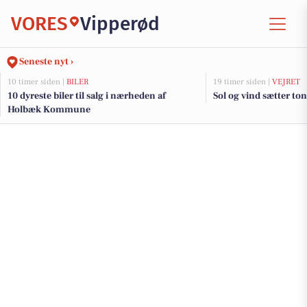
VORES
Vipperød
Seneste nyt ›
10 timer siden |
BILER
19 timer siden |
VEJRET
10 dyreste biler til salg i nærheden af
Sol og vind sætter ton
Holbæk Kommune