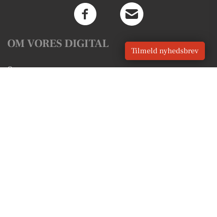
OM VORES DIGITAL
Tilmeld nyhedsbrev
Om os
For annoncører
Vilkår og Privatlivspolitik
Kontakt VORES Digital
Administrer samtykke
GENVEJE
Seneste nyt fra Vipperød
Vores lokale erhverv
Kalenderen for Vipperød