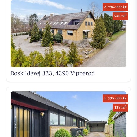
3.995.000 kr
2
588 m
Roskildevej 333, 4390 Vipperød
2.995.000 kr
2
139 m