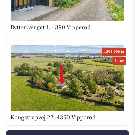
Ryttervænget 1, 4390 Vipperød
1.295.000 kr
2
64 m
Kongstrupvej 22, 4390 Vipperød