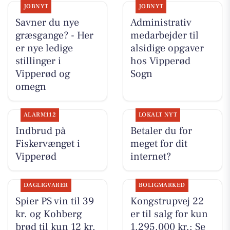
JOBNYT
JOBNYT
Savner du nye
Administrativ
græsgange? - Her
medarbejder til
er nye ledige
alsidige opgaver
stillinger i
hos Vipperød
Vipperød og
Sogn
omegn
ALARM112
LOKALT NYT
Indbrud på
Betaler du for
Fiskervænget i
meget for dit
Vipperød
internet?
DAGLIGVARER
BOLIGMARKED
Spier PS vin til 39
Kongstrupvej 22
kr. og Kohberg
er til salg for kun
brød til kun 12 kr.
1.295.000 kr.: Se