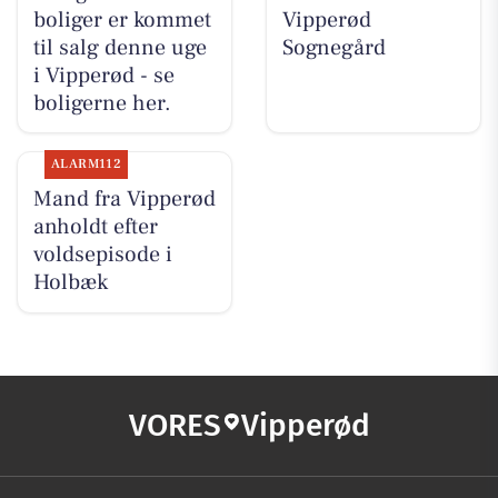
boliger er kommet
Vipperød
til salg denne uge
Sognegård
i Vipperød - se
boligerne her.
ALARM112
Mand fra Vipperød
anholdt efter
voldsepisode i
Holbæk
VORES
Vipperød