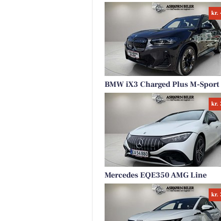
kr.
BMW iX3 Charged Plus M-Sport
kr.
Mercedes EQE350 AMG Line
kr.