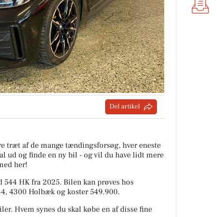
Del artikel
are træt af de mange tændingsforsøg, hver eneste
l ud og finde en ny bil - og vil du have lidt mere
med her!
 544 HK fra 2025. Bilen kan prøves hos
 44, 4300 Holbæk og koster 549.900.
iler. Hvem synes du skal købe en af disse fine