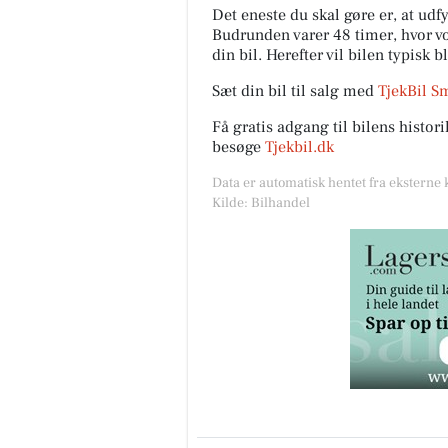
Det eneste du skal gøre er, at ud
Budrunden varer 48 timer, hvor vor
din bil. Herefter vil bilen typisk b
Sæt din bil til salg med
TjekBil S
Få gratis adgang til bilens histo
besøge
Tjekbil.dk
Data er automatisk hentet fra eksterne 
Kilde: Bilhandel