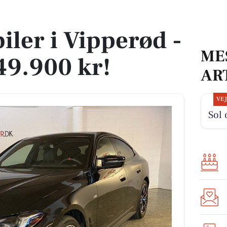
 549.900 kr!
iler i Vipperød -
ME
549.900 kr!
AR
VE
Sol 