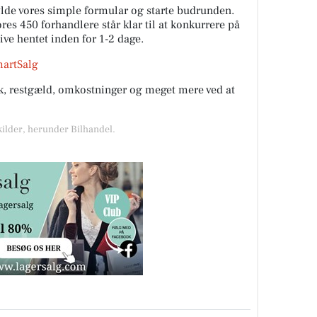
fylde vores simple formular og starte budrunden.
es 450 forhandlere står klar til at konkurrere på
live hentet inden for 1-2 dage.
martSalg
rik, restgæld, omkostninger og meget mere ved at
kilder, herunder Bilhandel.