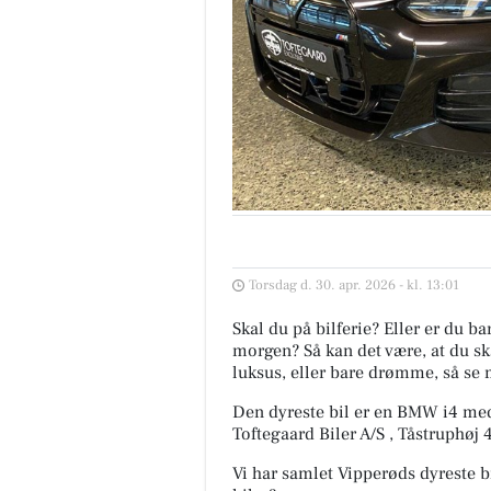
Torsdag d. 30. apr. 2026 - kl. 13:01
Skal du på bilferie? Eller er du b
morgen? Så kan det være, at du ska
luksus, eller bare drømme, så se 
Den dyreste bil er en BMW i4 med
Toftegaard Biler A/S , Tåstruphøj
Vi har samlet Vipperøds dyreste b