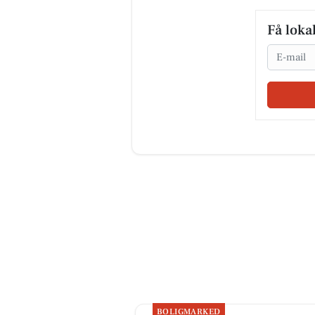
Få loka
Email
BOLIGMARKED