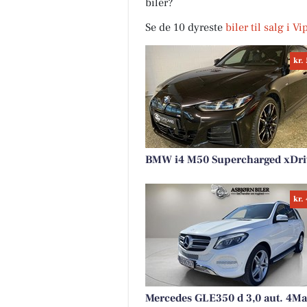
biler?
Se de 10 dyreste
biler til salg i V
kr.
BMW i4 M50 Supercharged xDri
kr.
Mercedes GLE350 d 3,0 aut. 4Ma