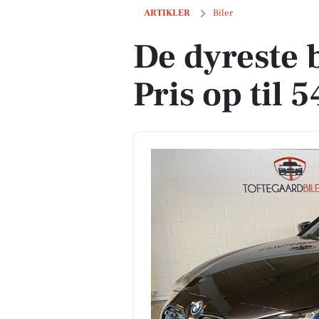
De dyreste biler i Vipperød - Pris op til
ARTIKLER
Biler
De dyreste b
Pris op til 