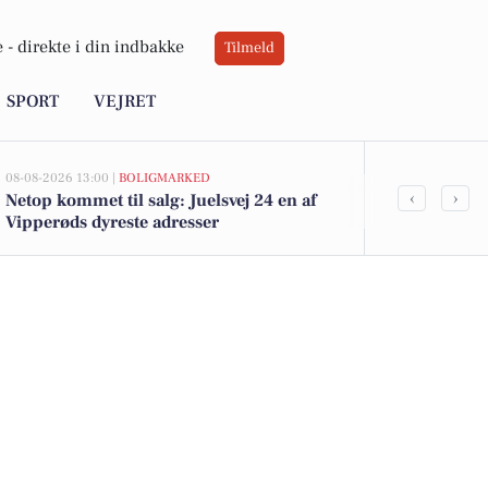
 -
direkte i din indbakke
Tilmeld
SPORT
VEJRET
08-08-2026 13:00 |
BOLIGMARKED
07-08-2026 14:15
‹
›
Netop kommet til salg: Juelsvej 24 en af
10 dyreste bi
Vipperøds dyreste adresser
Holbæk Ko