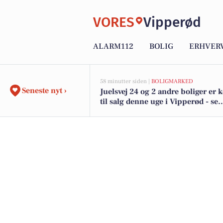
VORES
Vipperød
ALARM112
BOLIG
ERHVER
58 minutter siden |
BOLIGMARKED
Seneste nyt ›
Juelsvej 24 og 2 andre boliger er
til salg denne uge i Vipperød - se
boligerne her.