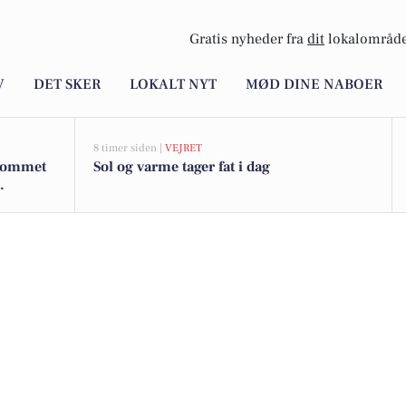
Gratis nyheder fra
dit
lokalområde
V
DET SKER
LOKALT NYT
MØD DINE NABOER
8 timer siden |
VEJRET
 kommet
Sol og varme tager fat i dag