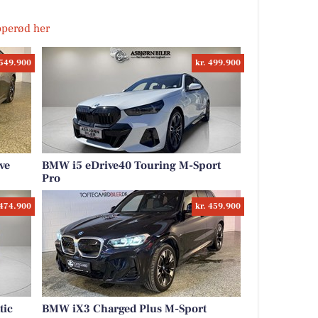
ipperød her
 549.900
kr. 499.900
ve
BMW i5 eDrive40 Touring M-Sport
Pro
 474.900
kr. 459.900
tic
BMW iX3 Charged Plus M-Sport