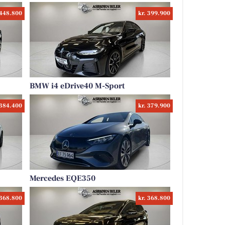
 448.800
kr. 399.900
BMW i4 eDrive40 M-Sport
 384.400
kr. 379.900
Mercedes EQE350
 368.800
kr. 368.800