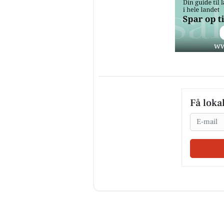
Få loka
Email