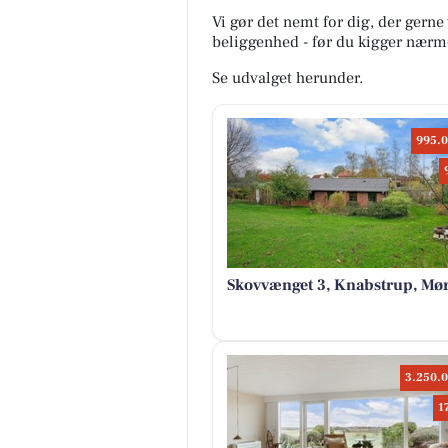
Vi gør det nemt for dig, der gern
beliggenhed - før du kigger nærme
Se udvalget herunder.
995.0
Skovvænget 3, Knabstrup, Mø
3.250.0
1