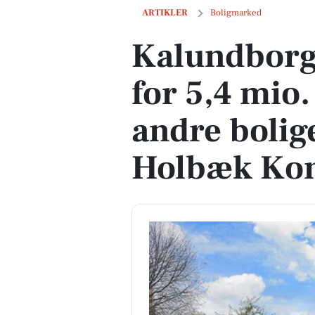
Kalundborgvej 101 til salg for 5,4 mio.
ARTIKLER
Boligmarked
Kalundborgv
for 5,4 mio.
andre boliger
Holbæk K