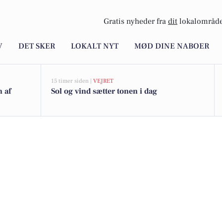
Gratis nyheder fra
dit
lokalområde
V
DET SKER
LOKALT NYT
MØD DINE NABOER
15 timer siden |
VEJRET
n af
Sol og vind sætter tonen i dag