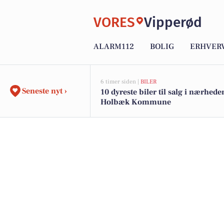
VORES
Vipperød
ALARM112
BOLIG
ERHVER
6 timer siden |
BILER
Seneste nyt ›
10 dyreste biler til salg i nærhede
Holbæk Kommune