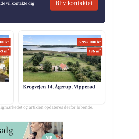
Bliv kontaktet
e vil kontakte dig
00 kr
6.995.000 kr
2
2
53 m
186 m
Krogvejen 14, Ågerup, Vipperød
igmarkedet og artiklen opdateres derfor løbende.