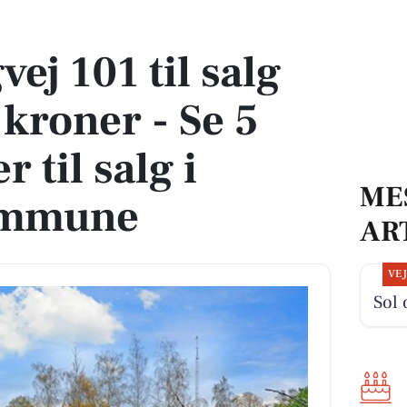
 kroner - Se 5 andre boliger til salg i Holbæk Kommune
ej 101 til salg
 kroner - Se 5
 til salg i
ME
ommune
AR
VE
Sol 