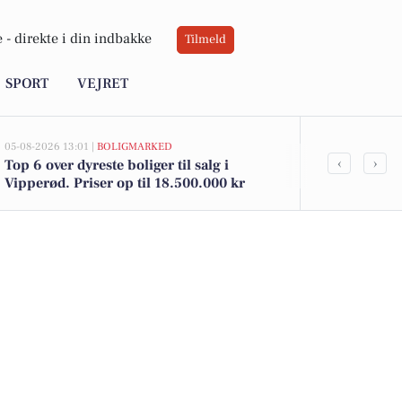
 -
direkte i din indbakke
Tilmeld
SPORT
VEJRET
05-08-2026 13:01 |
BOLIGMARKED
04-08-2026 09:20
‹
›
Top 6 over dyreste boliger til salg i
Indbrud på 
Vipperød. Priser op til 18.500.000 kr