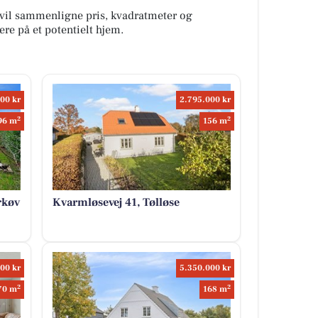
e vil sammenligne pris, kvadratmeter og
re på et potentielt hjem.
00 kr
2.795.000 kr
2
2
96 m
156 m
rkøv
Kvarmløsevej 41, Tølløse
00 kr
5.350.000 kr
2
2
70 m
168 m