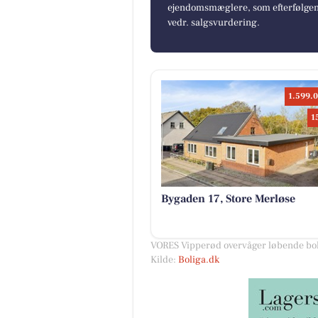
ejendomsmæglere, som efterfølgend
vedr. salgsvurdering.
1.599.0
1
Bygaden 17, Store Merløse
VORES Vipperød overvåger løbende bol
Kilde:
Boliga.dk