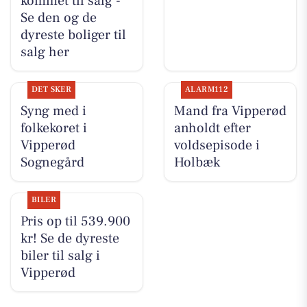
kommet til salg -
Se den og de
dyreste boliger til
salg her
DET SKER
ALARM112
Syng med i
Mand fra Vipperød
folkekoret i
anholdt efter
Vipperød
voldsepisode i
Sognegård
Holbæk
BILER
Pris op til 539.900
kr! Se de dyreste
biler til salg i
Vipperød