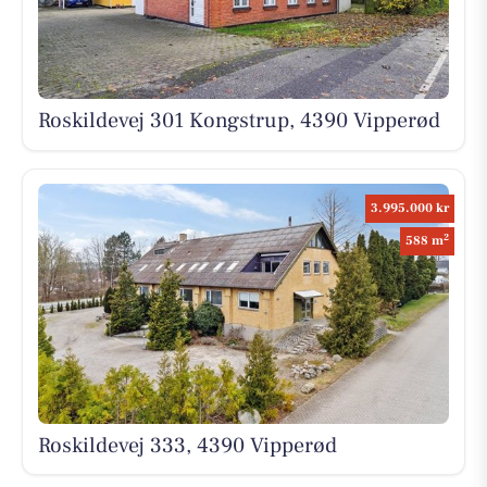
Roskildevej 301 Kongstrup, 4390 Vipperød
3.995.000 kr
2
588 m
Roskildevej 333, 4390 Vipperød