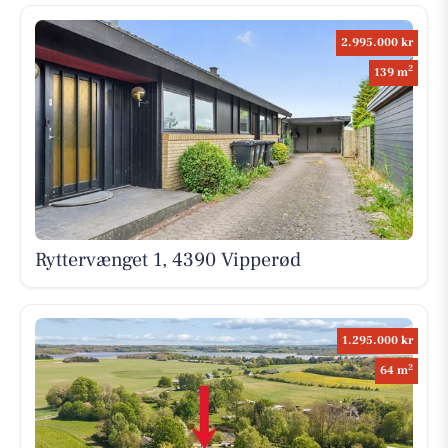
2.995.000 kr
2
139 m
Ryttervænget 1, 4390 Vipperød
1.295.000 kr
2
64 m