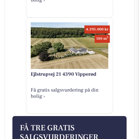
bolig ›
4.395.000 kr
2
180 m
Ejlstrupvej 21 4390 Vipperød
Få gratis salgsvurdering på din
bolig ›
FÅ TRE GRATIS
SALGSVURDERINGER