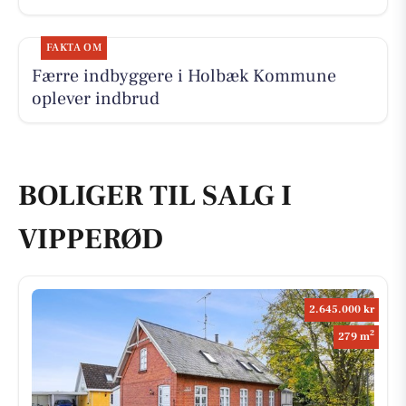
FAKTA OM
Færre indbyggere i Holbæk Kommune
oplever indbrud
BOLIGER TIL SALG I
VIPPERØD
2.645.000 kr
2
279 m