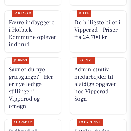
FAKTA OM
BILER
Færre indbyggere
De billigste biler i
i Holbæk
Vipperød - Priser
Kommune oplever
fra 24.700 kr
indbrud
JOBNYT
JOBNYT
Savner du nye
Administrativ
græsgange? - Her
medarbejder til
er nye ledige
alsidige opgaver
stillinger i
hos Vipperød
Vipperød og
Sogn
omegn
ALARM112
LOKALT NYT