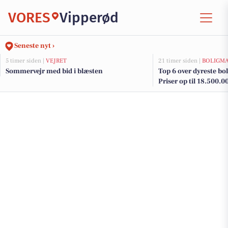
VORES
Vipperød
Seneste nyt ›
5 timer siden |
VEJRET
21 timer siden |
BOLIGM
Sommervejr med bid i blæsten
Top 6 over dyreste boli
Priser op til 18.500.0