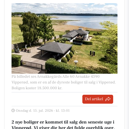
På billedet ses Arnakkegårds Alle 60 Arnakke 4390
Vipperød, som er en af de dyreste boliger til salg i Vipperød.
Boligen koster 18.500.000 kr.
Del artikel
Onsdag d. 15. jul. 2026 - kl. 13:01
2 nye boliger er kommet til salg den seneste uge i
Vipperød. Vi giver dig her det fulde overblik over,