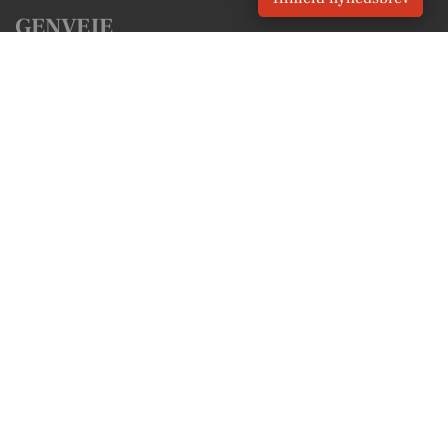
GENVEJE
Seneste nyt fra Vipperød
Vores lokale erhverv
Kalenderen for Vipperød
Fakta om Vipperød
Erhvervsartikler
Holbæk Kommune
Få en gratis salgsvurdering
Sponsoreret indhold
Vores Digital © 2026
Kontakt VORES Digital
CVR: 41179082