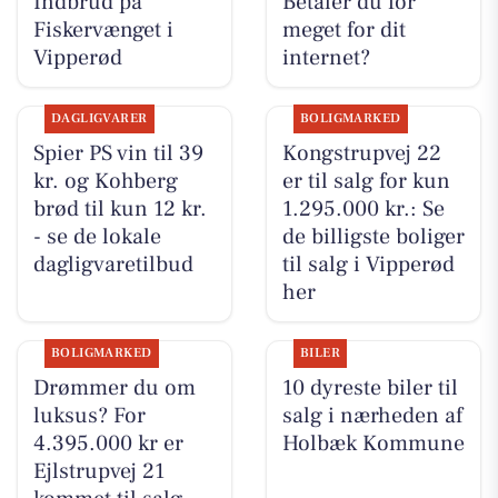
Indbrud på
Betaler du for
Fiskervænget i
meget for dit
Vipperød
internet?
DAGLIGVARER
BOLIGMARKED
Spier PS vin til 39
Kongstrupvej 22
kr. og Kohberg
er til salg for kun
brød til kun 12 kr.
1.295.000 kr.: Se
- se de lokale
de billigste boliger
dagligvaretilbud
til salg i Vipperød
her
BOLIGMARKED
BILER
Drømmer du om
10 dyreste biler til
luksus? For
salg i nærheden af
4.395.000 kr er
Holbæk Kommune
Ejlstrupvej 21