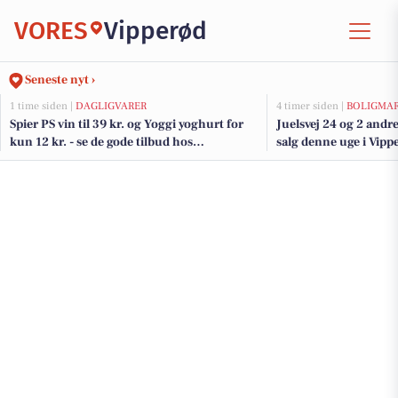
VORES
Vipperød
Seneste nyt ›
1 time siden |
DAGLIGVARER
4 timer siden |
BOLIGMA
Spier PS vin til 39 kr. og Yoggi yoghurt for
Juelsvej 24 og 2 andre
kun 12 kr. - se de gode tilbud hos
salg denne uge i Vippe
DagliBrugsen