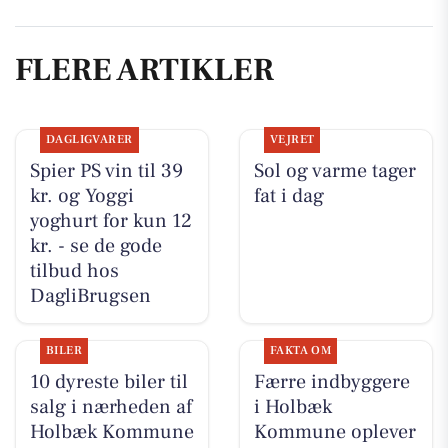
FLERE ARTIKLER
DAGLIGVARER
VEJRET
Spier PS vin til 39
Sol og varme tager
kr. og Yoggi
fat i dag
yoghurt for kun 12
kr. - se de gode
tilbud hos
DagliBrugsen
BILER
FAKTA OM
10 dyreste biler til
Færre indbyggere
salg i nærheden af
i Holbæk
Holbæk Kommune
Kommune oplever