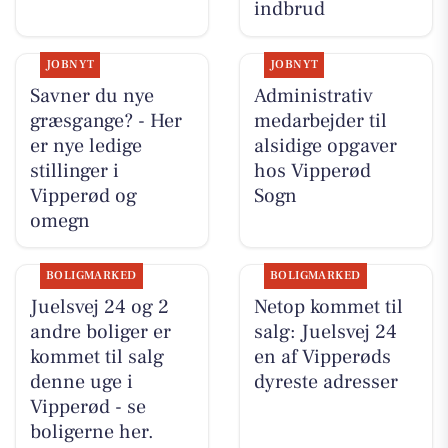
indbrud
JOBNYT
JOBNYT
Savner du nye
Administrativ
græsgange? - Her
medarbejder til
er nye ledige
alsidige opgaver
stillinger i
hos Vipperød
Vipperød og
Sogn
omegn
BOLIGMARKED
BOLIGMARKED
Juelsvej 24 og 2
Netop kommet til
andre boliger er
salg: Juelsvej 24
kommet til salg
en af Vipperøds
denne uge i
dyreste adresser
Vipperød - se
boligerne her.