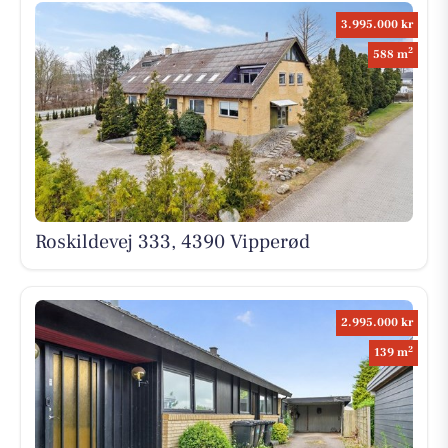
3.995.000 kr
2
588 m
Roskildevej 333, 4390 Vipperød
2.995.000 kr
2
139 m