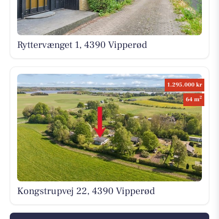
Ryttervænget 1, 4390 Vipperød
1.295.000 kr
2
64 m
Kongstrupvej 22, 4390 Vipperød