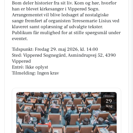
Bom deler historier fra sit liv. Kom og hør, hvorfor
han er blevet kirkesanger i Vipperød Sogn.
Arrangementet vil blive ledsaget af nostalgiske
sange fremført af organisten Teresemarie Lisiux ved
klaveret samt oplæsning af udvalgte tekster.
Publikum får mulighed for at stille spørgsmål under
eventet.
Tidspunkt: Fredag 29. maj 2026, kl. 14:00
Sted: Vipperød Sognegård, Asmindrupvej 52, 4390
Vipperød
Entré: Ikke oplyst
Tilmelding: Ingen krav
FREDAG
29
MAJ