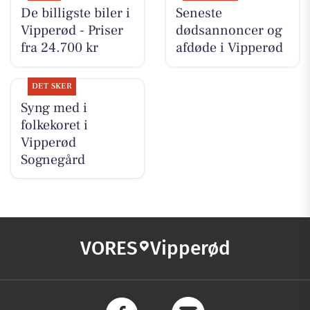
De billigste biler i
Seneste
Vipperød - Priser
dødsannoncer og
fra 24.700 kr
afdøde i Vipperød
DET SKER
Syng med i
folkekoret i
Vipperød
Sognegård
VORES
Vipperød