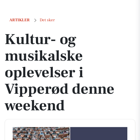
Kultur- og musikalske oplevelser i Vipperød denne weekend
ARTIKLER
Det sker
Kultur- og
musikalske
oplevelser i
Vipperød denne
weekend