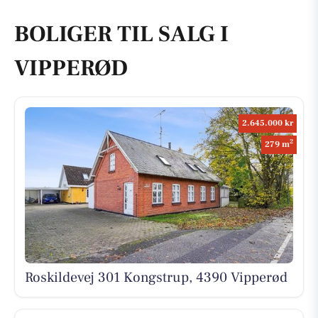
BOLIGER TIL SALG I
VIPPERØD
2.645.000 kr
2
279 m
Roskildevej 301 Kongstrup, 4390 Vipperød