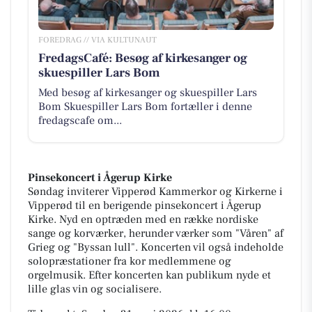
FOREDRAG // VIA KULTUNAUT
FredagsCafé: Besøg af kirkesanger og
skuespiller Lars Bom
Med besøg af kirkesanger og skuespiller Lars
Bom Skuespiller Lars Bom fortæller i denne
fredagscafe om...
Pinsekoncert i Ågerup Kirke
Søndag inviterer Vipperød Kammerkor og Kirkerne i
Vipperød til en berigende pinsekoncert i Ågerup
Kirke. Nyd en optræden med en række nordiske
sange og korværker, herunder værker som "Våren" af
Grieg og "Byssan lull". Koncerten vil også indeholde
solopræstationer fra kor medlemmene og
orgelmusik. Efter koncerten kan publikum nyde et
lille glas vin og socialisere.