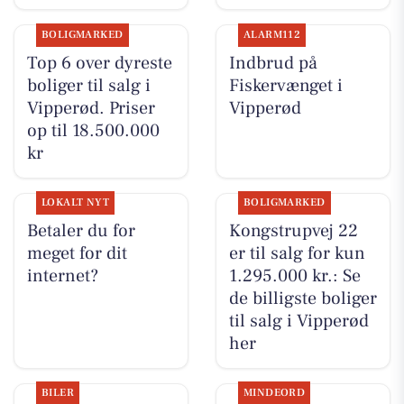
BOLIGMARKED
ALARM112
Top 6 over dyreste
Indbrud på
boliger til salg i
Fiskervænget i
Vipperød. Priser
Vipperød
op til 18.500.000
kr
LOKALT NYT
BOLIGMARKED
Betaler du for
Kongstrupvej 22
meget for dit
er til salg for kun
internet?
1.295.000 kr.: Se
de billigste boliger
til salg i Vipperød
her
BILER
MINDEORD