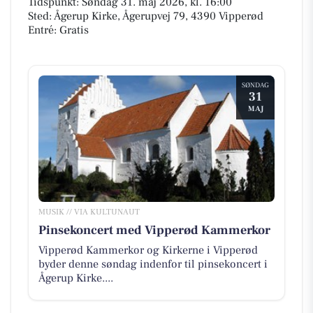
Tidspunkt: Søndag 31. maj 2026, kl. 16:00
Sted: Ågerup Kirke, Ågerupvej 79, 4390 Vipperød
Entré: Gratis
SØNDAG
31
MAJ
MUSIK // VIA KULTUNAUT
Pinsekoncert med Vipperød Kammerkor
Vipperød Kammerkor og Kirkerne i Vipperød
byder denne søndag indenfor til pinsekoncert i
Ågerup Kirke....