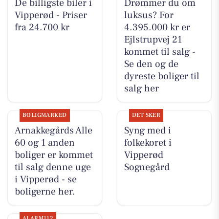
De billigste biler i
Drømmer du om
Vipperød - Priser
luksus? For
fra 24.700 kr
4.395.000 kr er
Ejlstrupvej 21
kommet til salg -
Se den og de
dyreste boliger til
salg her
BOLIGMARKED
DET SKER
Arnakkegårds Alle
Syng med i
60 og 1 anden
folkekoret i
boliger er kommet
Vipperød
til salg denne uge
Sognegård
i Vipperød - se
boligerne her.
ALARM112