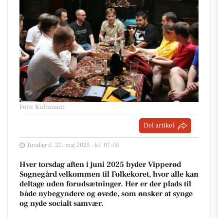
Foto: Kultunaut
.
Del artikel
Tirsdag d. 27. maj 2025 - kl. 07:05
Hver torsdag aften i juni 2025 byder Vipperød
Sognegård velkommen til Folkekoret, hvor alle kan
deltage uden forudsætninger. Her er der plads til
både nybegyndere og øvede, som ønsker at synge
og nyde socialt samvær.