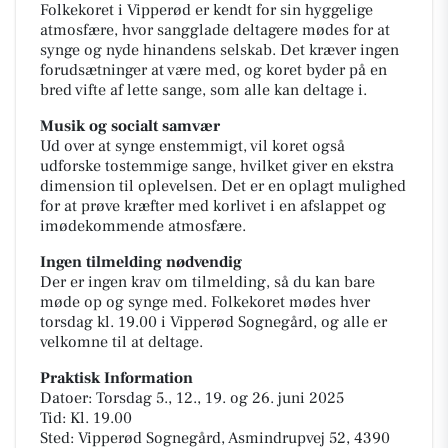
Folkekoret i Vipperød er kendt for sin hyggelige
atmosfære, hvor sangglade deltagere mødes for at
synge og nyde hinandens selskab. Det kræver ingen
forudsætninger at være med, og koret byder på en
bred vifte af lette sange, som alle kan deltage i.
Musik og socialt samvær
Ud over at synge enstemmigt, vil koret også
udforske tostemmige sange, hvilket giver en ekstra
dimension til oplevelsen. Det er en oplagt mulighed
for at prøve kræfter med korlivet i en afslappet og
imødekommende atmosfære.
Ingen tilmelding nødvendig
Der er ingen krav om tilmelding, så du kan bare
møde op og synge med. Folkekoret mødes hver
torsdag kl. 19.00 i Vipperød Sognegård, og alle er
velkomne til at deltage.
Praktisk Information
Datoer: Torsdag 5., 12., 19. og 26. juni 2025
Tid: Kl. 19.00
Sted: Vipperød Sognegård, Asmindrupvej 52, 4390