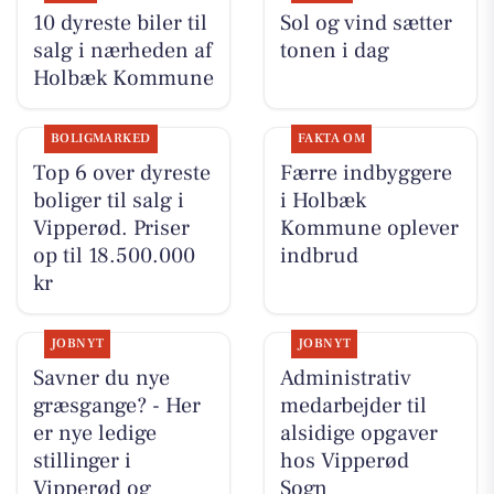
10 dyreste biler til
Sol og vind sætter
salg i nærheden af
tonen i dag
Holbæk Kommune
BOLIGMARKED
FAKTA OM
Top 6 over dyreste
Færre indbyggere
boliger til salg i
i Holbæk
Vipperød. Priser
Kommune oplever
op til 18.500.000
indbrud
kr
JOBNYT
JOBNYT
Savner du nye
Administrativ
græsgange? - Her
medarbejder til
er nye ledige
alsidige opgaver
stillinger i
hos Vipperød
Vipperød og
Sogn