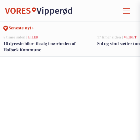
VORES
Vipperød
Seneste nyt ›
8 timer siden |
BILER
17 timer siden |
VEJRET
10 dyreste biler til salg i nærheden af
Sol og vind sætter ton
Holbæk Kommune