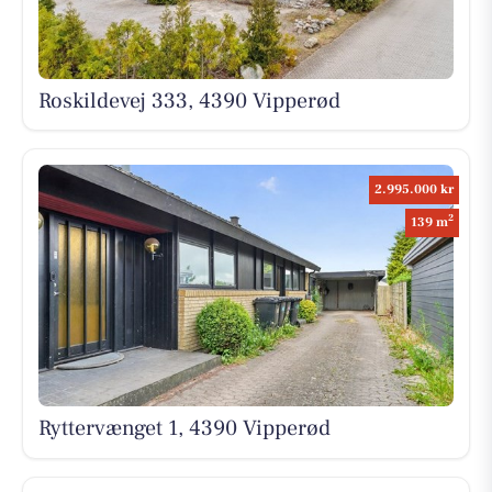
Roskildevej 333, 4390 Vipperød
2.995.000 kr
2
139 m
Ryttervænget 1, 4390 Vipperød