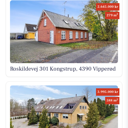
2.645.000 kr
2
279 m
Roskildevej 301 Kongstrup, 4390 Vipperød
3.995.000 kr
2
588 m