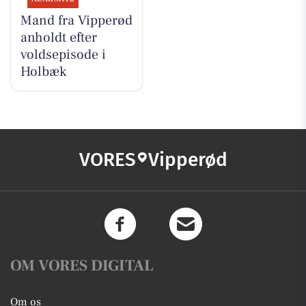
Mand fra Vipperød
anholdt efter
voldsepisode i
Holbæk
VORES
Vipperød
OM VORES DIGITAL
Om os