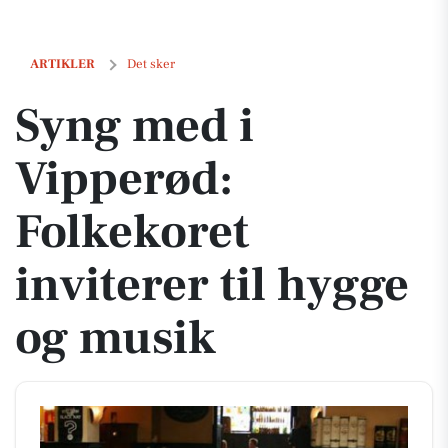
Syng med i Vipperød: Folkekoret inviterer til hygge og musik
ARTIKLER
Det sker
Syng med i
Vipperød:
Folkekoret
inviterer til hygge
og musik