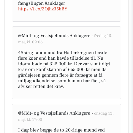
fængslingen #anklager
https://t.co/2Ojhz35hBY
@Midt- og Vestsjællands Anklagere -
fredag 15.
maj, kl. 09:06
48-årig landmand fra Holbæk-egnen havde
flere køer end han havde tilladelse til. Nu
idømt bøde på 325.000 kr. Der var samtidigt
krav om konfiskation af 655.000 kr men da
gårdejeren gennem flere år forsøgte at få
miljøgodkendelse, som han nu har fået, så
afviser retten det krav.
@Midt- og Vestsjællands Anklagere -
onsdag 13.
maj, kl. 17:00
I dag blev begge de to 20-årige mænd ved