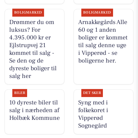
BOLIGMARKED
BOLIGMARKED
Drømmer du om
Arnakkegårds Alle
luksus? For
60 og 1 anden
4.395.000 kr er
boliger er kommet
Ejlstrupvej 21
til salg denne uge
kommet til salg -
i Vipperød - se
Se den og de
boligerne her.
dyreste boliger til
salg her
BILER
DET SKER
10 dyreste biler til
Syng med i
salg i nærheden af
folkekoret i
Holbæk Kommune
Vipperød
Sognegård