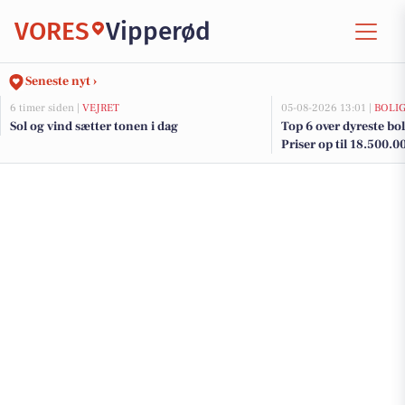
VORES
Vipperød
Seneste nyt ›
6 timer siden |
VEJRET
05-08-2026 13:01 |
BOLI
Sol og vind sætter tonen i dag
Top 6 over dyreste boli
Priser op til 18.500.0