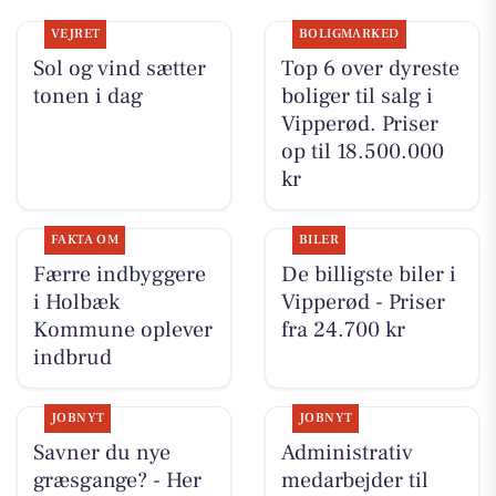
VEJRET
BOLIGMARKED
Sol og vind sætter
Top 6 over dyreste
tonen i dag
boliger til salg i
Vipperød. Priser
op til 18.500.000
kr
FAKTA OM
BILER
Færre indbyggere
De billigste biler i
i Holbæk
Vipperød - Priser
Kommune oplever
fra 24.700 kr
indbrud
JOBNYT
JOBNYT
Savner du nye
Administrativ
græsgange? - Her
medarbejder til