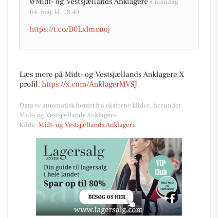
@Midt- og Vestsjællands Anklagere -
mandag
04. maj, kl. 18:40
https://t.co/B0Lxlmcuoj
Læs mere på Midt- og Vestsjællands Anklagere X
profil:
https://x.com/AnklagerMVSJ
Data er automatisk hentet fra eksterne kilder, herunder
Midt- og Vestsjællands Anklagere.
Kilde:
Midt- og Vestsjællands Anklagere