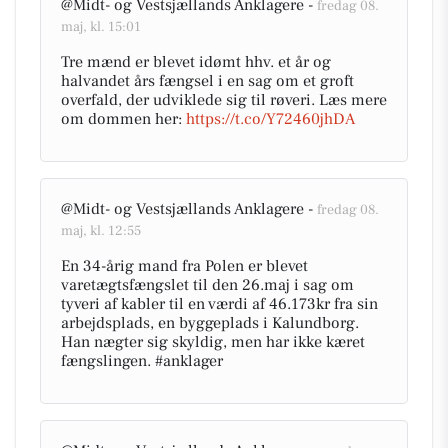
@Midt- og Vestsjællands Anklagere -
fredag 08.
maj, kl. 15:01
Tre mænd er blevet idømt hhv. et år og
halvandet års fængsel i en sag om et groft
overfald, der udviklede sig til røveri. Læs mere
om dommen her:
https://t.co/Y72460jhDA
@Midt- og Vestsjællands Anklagere -
fredag 08.
maj, kl. 12:55
En 34-årig mand fra Polen er blevet
varetægtsfængslet til den 26.maj i sag om
tyveri af kabler til en værdi af 46.173kr fra sin
arbejdsplads, en byggeplads i Kalundborg.
Han nægter sig skyldig, men har ikke kæret
fængslingen. #anklager