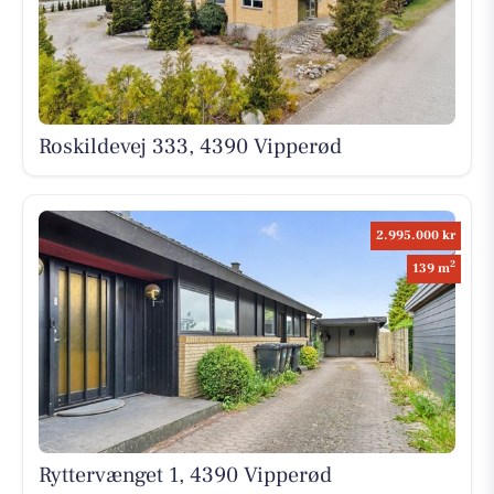
Roskildevej 333, 4390 Vipperød
2.995.000 kr
2
139 m
Ryttervænget 1, 4390 Vipperød