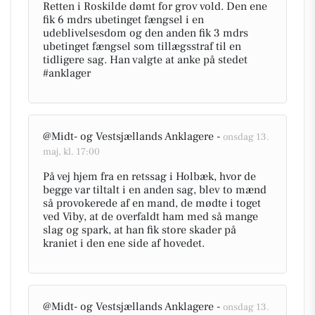
Retten i Roskilde dømt for grov vold. Den ene
fik 6 mdrs ubetinget fængsel i en
udeblivelsesdom og den anden fik 3 mdrs
ubetinget fængsel som tillægsstraf til en
tidligere sag. Han valgte at anke på stedet
#anklager
@Midt- og Vestsjællands Anklagere -
onsdag 13.
maj, kl. 17:00
På vej hjem fra en retssag i Holbæk, hvor de
begge var tiltalt i en anden sag, blev to mænd
så provokerede af en mand, de mødte i toget
ved Viby, at de overfaldt ham med så mange
slag og spark, at han fik store skader på
kraniet i den ene side af hovedet.
@Midt- og Vestsjællands Anklagere -
onsdag 13.