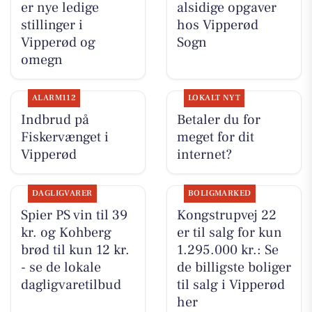
er nye ledige
alsidige opgaver
stillinger i
hos Vipperød
Vipperød og
Sogn
omegn
ALARM112
LOKALT NYT
Indbrud på
Betaler du for
Fiskervænget i
meget for dit
Vipperød
internet?
DAGLIGVARER
BOLIGMARKED
Spier PS vin til 39
Kongstrupvej 22
kr. og Kohberg
er til salg for kun
brød til kun 12 kr.
1.295.000 kr.: Se
- se de lokale
de billigste boliger
dagligvaretilbud
til salg i Vipperød
her