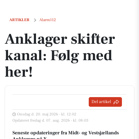
Anklager skifter kanal: Følg med her!
ARTIKLER
Alarm112
Anklager skifter
kanal: Følg med
her!
Del artikel
Onsdag d. 20. maj 2026 - kl. 12:02
Opdateret fredag d. 07. aug. 2026 - kl. 08:03
Seneste opdateringer fra Midt- og Vestsjællands