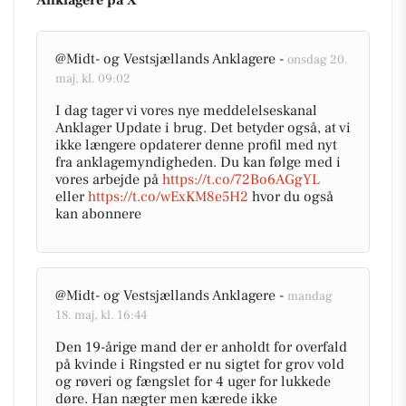
Anklagere på X
@Midt- og Vestsjællands Anklagere -
onsdag 20.
maj, kl. 09:02
I dag tager vi vores nye meddelelseskanal
Anklager Update i brug. Det betyder også, at vi
ikke længere opdaterer denne profil med nyt
fra anklagemyndigheden. Du kan følge med i
vores arbejde på
https://t.co/72Bo6AGgYL
eller
https://t.co/wExKM8e5H2
hvor du også
kan abonnere
@Midt- og Vestsjællands Anklagere -
mandag
18. maj, kl. 16:44
Den 19-årige mand der er anholdt for overfald
på kvinde i Ringsted er nu sigtet for grov vold
og røveri og fængslet for 4 uger for lukkede
døre. Han nægter men kærede ikke