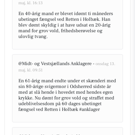
maj, kl. 16:13
En 40-årig mand er blevet idømt ti måneders
ubetinget fængsel ved Retten i Holbæk. Han
blev dømt skyldig i at have udsat en 20-årig
mand for grov vold, frihedsberøvelse og
ulovlig tvang.
@Midt- og Vestsjællands Anklagere -
onsdag 13.
maj, kl. 09:51
En 61-årig mand endte under et skænderi med
sin 80-årige svigermor i Odsherred sidste år
med at slå hende i hovedet med hendes egen
krykke. Nu dømt for grov vold og straffet med
udeblivelsesdom på 60 dages ubetinget
fængsel ved Retten i Holbæk #anklager