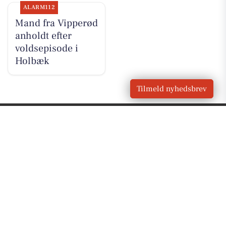
ALARM112
Mand fra Vipperød
anholdt efter
voldsepisode i
Holbæk
Tilmeld nyhedsbrev
VORES
Vipperød
OM VORES DIGITAL