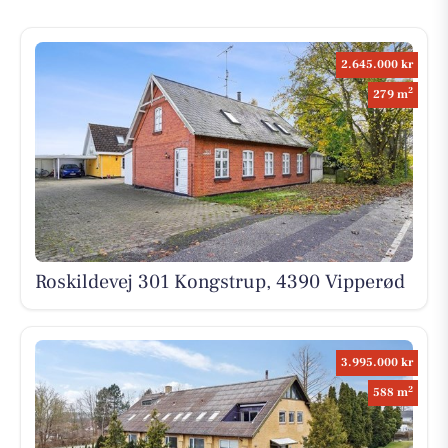
2.645.000 kr
2
279 m
Roskildevej 301 Kongstrup, 4390 Vipperød
3.995.000 kr
2
588 m