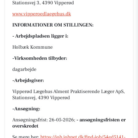
Stationsvej 3, 4390 Vipperød
www.vipperoedlaegehus.dk
INFORMATIONER OM STILLINGEN:
- Arbejdspladsen ligger i:
Holbæk Kommune
-Virksomheden tilbyder:
dagarbejde
-Arbejdsgiver:
Vipperød Lægehus Alment Praktiserende Læger ApS,
Stationsvej, 4390 Vipperød
-Ansøgning:
Ansøgningsfrist: 26-05-2026;
- ansøgningsfristen er
overskredet
Se mere her:
https://job.jobnet.dk/find-job/54ed5141-