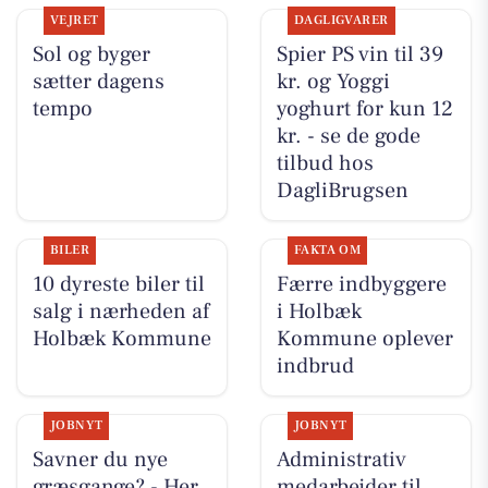
VEJRET
DAGLIGVARER
Sol og byger
Spier PS vin til 39
sætter dagens
kr. og Yoggi
tempo
yoghurt for kun 12
kr. - se de gode
tilbud hos
DagliBrugsen
BILER
FAKTA OM
10 dyreste biler til
Færre indbyggere
salg i nærheden af
i Holbæk
Holbæk Kommune
Kommune oplever
indbrud
JOBNYT
JOBNYT
Savner du nye
Administrativ
græsgange? - Her
medarbejder til