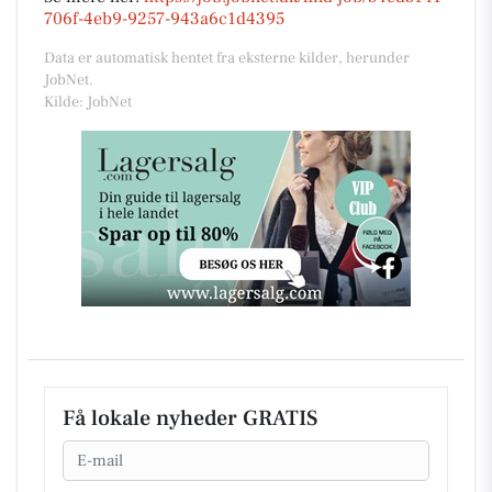
706f-4eb9-9257-943a6c1d4395
Data er automatisk hentet fra eksterne kilder, herunder
JobNet.
Kilde: JobNet
Få lokale nyheder GRATIS
Email