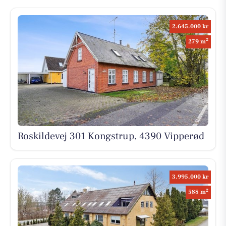
2.645.000 kr
2
279 m
Roskildevej 301 Kongstrup, 4390 Vipperød
3.995.000 kr
2
588 m