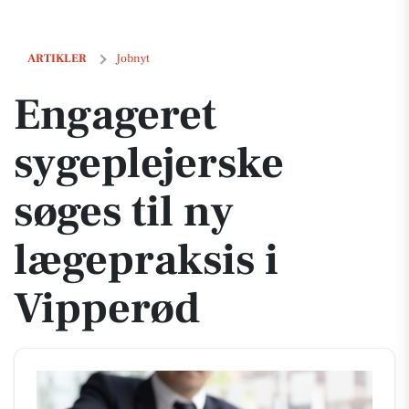
Engageret sygeplejerske søges til ny lægepraksis i Vipperød
ARTIKLER
Jobnyt
Engageret
sygeplejerske
søges til ny
lægepraksis i
Vipperød