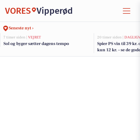
VORES
Vipperød
Seneste nyt ›
7 timer siden |
VEJRET
20 timer siden |
DAGLIG
Sol og byger sætter dagens tempo
Spier PS vin til 39 kr
kun 12 kr. - se de god
DagliBrugsen