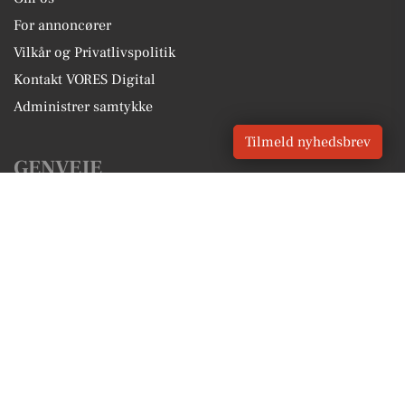
For annoncører
Vilkår og Privatlivspolitik
Kontakt VORES Digital
Administrer samtykke
Tilmeld nyhedsbrev
GENVEJE
Seneste nyt fra Vipperød
Vores lokale erhverv
Kalenderen for Vipperød
Fakta om Vipperød
Erhvervsartikler
Holbæk Kommune
Få en gratis salgsvurdering