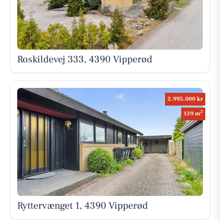
Roskildevej 333, 4390 Vipperød
2.995.000 kr
2
139 m
Ryttervænget 1, 4390 Vipperød