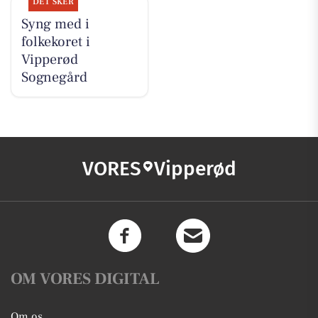
DET SKER
Syng med i
folkekoret i
Vipperød
Sognegård
VORES
Vipperød
OM VORES DIGITAL
Om os