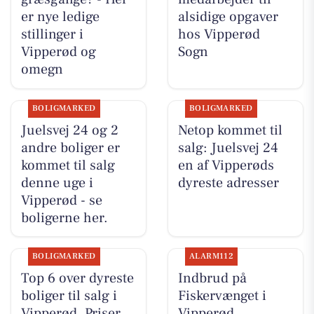
er nye ledige
alsidige opgaver
stillinger i
hos Vipperød
Vipperød og
Sogn
omegn
BOLIGMARKED
BOLIGMARKED
Juelsvej 24 og 2
Netop kommet til
andre boliger er
salg: Juelsvej 24
kommet til salg
en af Vipperøds
denne uge i
dyreste adresser
Vipperød - se
boligerne her.
BOLIGMARKED
ALARM112
Top 6 over dyreste
Indbrud på
boliger til salg i
Fiskervænget i
Vipperød. Priser
Vipperød