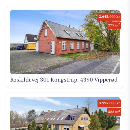
2.645.000 kr
2
279 m
Roskildevej 301 Kongstrup, 4390 Vipperød
3.995.000 kr
2
588 m