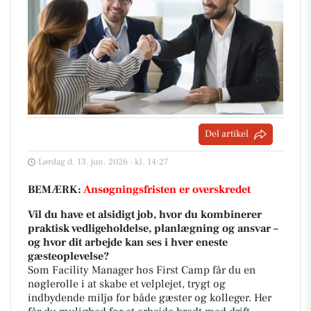
Del artikel
Lørdag d. 13. jun. 2026 - kl. 14:27
BEMÆRK:
Ansøgningsfristen er overskredet
Vil du have et alsidigt job, hvor du kombinerer
praktisk vedligeholdelse, planlægning og ansvar –
og hvor dit arbejde kan ses i hver eneste
gæsteoplevelse?
Som Facility Manager hos First Camp får du en
nøglerolle i at skabe et velplejet, trygt og
indbydende miljø for både gæster og kolleger. Her