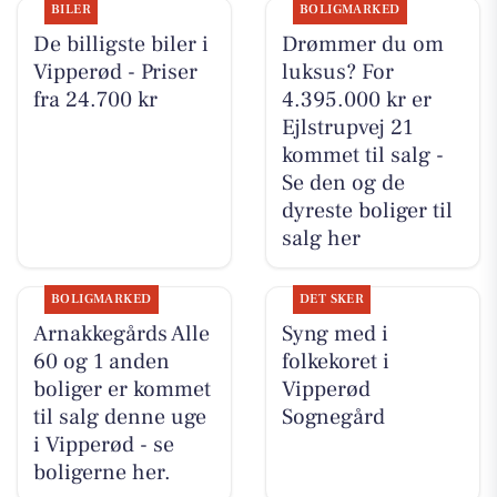
BILER
BOLIGMARKED
De billigste biler i
Drømmer du om
Vipperød - Priser
luksus? For
fra 24.700 kr
4.395.000 kr er
Ejlstrupvej 21
kommet til salg -
Se den og de
dyreste boliger til
salg her
BOLIGMARKED
DET SKER
Arnakkegårds Alle
Syng med i
60 og 1 anden
folkekoret i
boliger er kommet
Vipperød
til salg denne uge
Sognegård
i Vipperød - se
boligerne her.