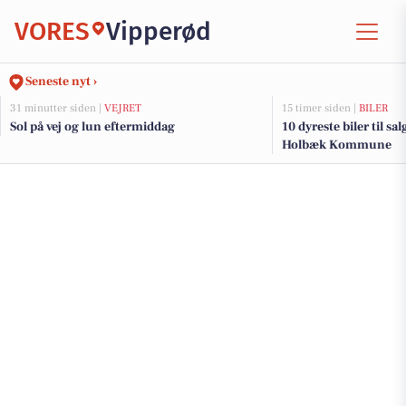
VORES
Vipperød
Seneste nyt ›
31 minutter siden |
VEJRET
15 timer siden |
BILER
Sol på vej og lun eftermiddag
10 dyreste biler til sa
Holbæk Kommune