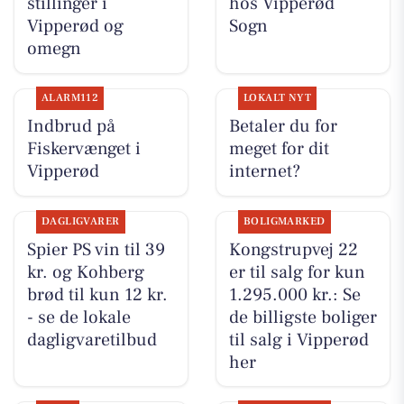
stillinger i
hos Vipperød
Vipperød og
Sogn
omegn
ALARM112
LOKALT NYT
Indbrud på
Betaler du for
Fiskervænget i
meget for dit
Vipperød
internet?
DAGLIGVARER
BOLIGMARKED
Spier PS vin til 39
Kongstrupvej 22
kr. og Kohberg
er til salg for kun
brød til kun 12 kr.
1.295.000 kr.: Se
- se de lokale
de billigste boliger
dagligvaretilbud
til salg i Vipperød
her