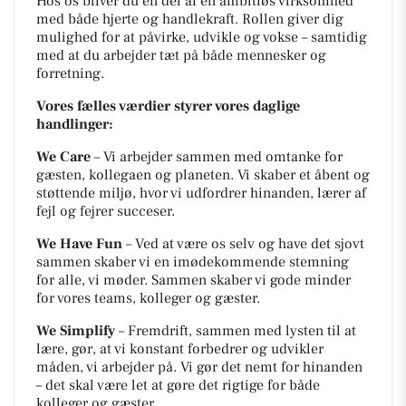
Hos os bliver du en del af en ambitiøs virksomhed
med både hjerte og handlekraft. Rollen giver dig
mulighed for at påvirke, udvikle og vokse – samtidig
med at du arbejder tæt på både mennesker og
forretning.
Vores fælles værdier styrer vores daglige
handlinger:
We Care
– Vi arbejder sammen med omtanke for
gæsten, kollegaen og planeten. Vi skaber et åbent og
støttende miljø, hvor vi udfordrer hinanden, lærer af
fejl og fejrer succeser.
We Have Fun
– Ved at være os selv og have det sjovt
sammen skaber vi en imødekommende stemning
for alle, vi møder. Sammen skaber vi gode minder
for vores teams, kolleger og gæster.
We Simplify
– Fremdrift, sammen med lysten til at
lære, gør, at vi konstant forbedrer og udvikler
måden, vi arbejder på. Vi gør det nemt for hinanden
– det skal være let at gøre det rigtige for både
kolleger og gæster.