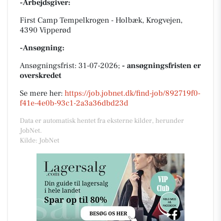
-Arbejdsgiver:
First Camp Tempelkrogen - Holbæk, Krogvejen,
4390 Vipperød
-Ansøgning:
Ansøgningsfrist: 31-07-2026;
- ansøgningsfristen er
overskredet
Se mere her:
https://job.jobnet.dk/find-job/892719f0-
f41e-4e0b-93c1-2a3a36dbd23d
Data er automatisk hentet fra eksterne kilder, herunder
JobNet.
Kilde: JobNet