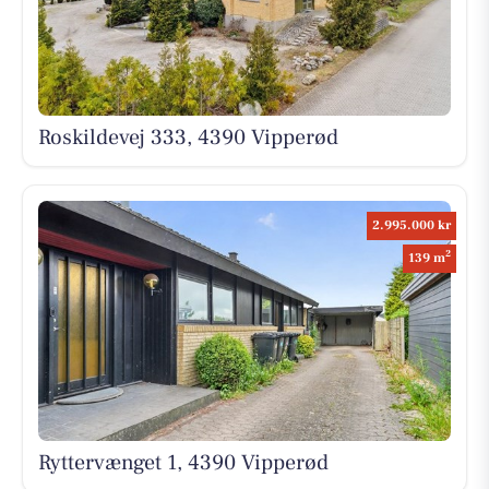
Roskildevej 333, 4390 Vipperød
2.995.000 kr
2
139 m
Ryttervænget 1, 4390 Vipperød