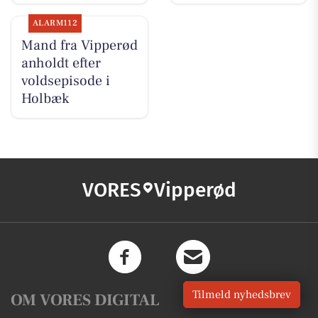
ALARM112
Mand fra Vipperød
anholdt efter
voldsepisode i
Holbæk
VORES
Vipperød
Tilmeld nyhedsbrev
OM VORES DIGITAL