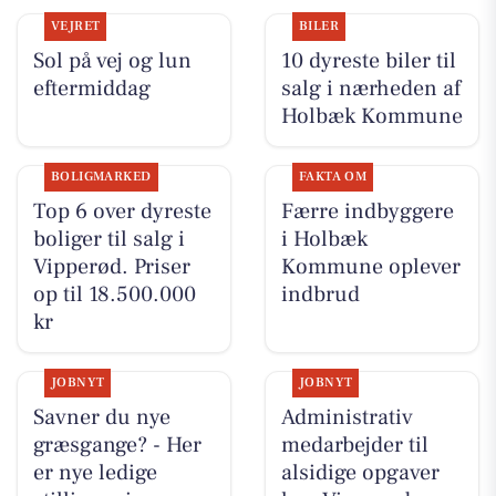
VEJRET
BILER
Sol på vej og lun
10 dyreste biler til
eftermiddag
salg i nærheden af
Holbæk Kommune
BOLIGMARKED
FAKTA OM
Top 6 over dyreste
Færre indbyggere
boliger til salg i
i Holbæk
Vipperød. Priser
Kommune oplever
op til 18.500.000
indbrud
kr
JOBNYT
JOBNYT
Savner du nye
Administrativ
græsgange? - Her
medarbejder til
er nye ledige
alsidige opgaver