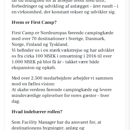
får du mulighed for at arbejde bredt med drift,
forbedringer og udvikling af anlægget – året rundt – i
en virksomhed, der konstant vokser og udvikler sig.
Hvem er First Camp?
First Camp er Nordeuropas førende campingkæde
med over 70 destinationer i Sverige, Danmark,
Norge, Finland og Tyskland.
Vi befinder os i en stærk vækstrejse og har udviklet
os fra cirka 100 MSEK i omsætning i 2016 til over
1.000 MSEK på blot få år – takket være både
ekspansion og opkøb.
Med over 2.500 medarbejdere arbejder vi sammen
mod en fælles vision:
At skabe verdens førende campingkæde og levere
mindeværdige oplevelser for vores gæster – hver
dag.
Hvad indebærer rollen?
Som Facility Manager har du ansvaret for, at
destinationens bygninger, anlæg og