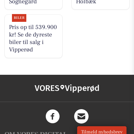
Sognegård
Holbæk
BILER
Pris op til 539.900
kr! Se de dyreste
biler til salg i
Vipperød
VORES
Vipperød
Tilmeld nyhedsbrev