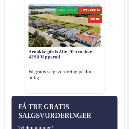
-500.000 kr
5.995.000 kr
2
180 m
Arnakkegårds Alle 20 Arnakke
4390 Vipperød
Få gratis salgsvurdering på din
bolig ›
FÅ TRE GRATIS
SALGSVURDERINGER
Telefonnummer *