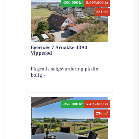
-300.000 kr
5.695.000 kr
2
231 m
Egernæs 7 Arnakke 4390
Vipperød
Få gratis salgsvurdering på din
bolig ›
-255.000 kr
5.495.000 kr
2
236 m