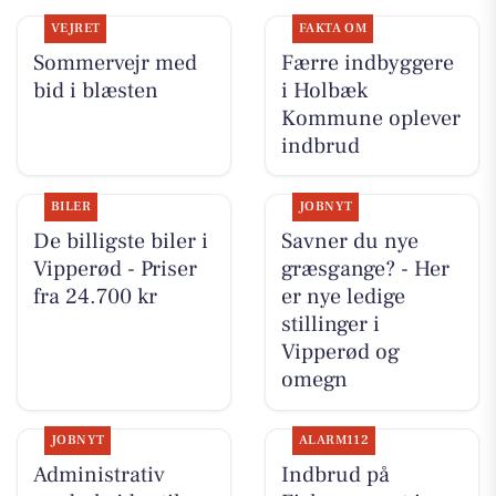
VEJRET
FAKTA OM
Sommervejr med
Færre indbyggere
bid i blæsten
i Holbæk
Kommune oplever
indbrud
BILER
JOBNYT
De billigste biler i
Savner du nye
Vipperød - Priser
græsgange? - Her
fra 24.700 kr
er nye ledige
stillinger i
Vipperød og
omegn
JOBNYT
ALARM112
Administrativ
Indbrud på