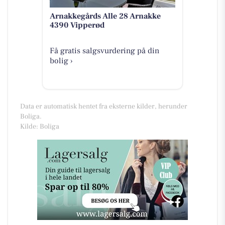
Arnakkegårds Alle 28 Arnakke
4390 Vipperød
Få gratis salgsvurdering på din
bolig ›
Data er automatisk hentet fra eksterne kilder, herunder
Boliga.
Kilde: Boliga