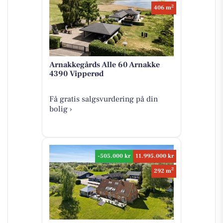
2
406 m
Arnakkegårds Alle 60 Arnakke
4390 Vipperød
Få gratis salgsvurdering på din
bolig ›
-505.000 kr
11.995.000 kr
2
292 m