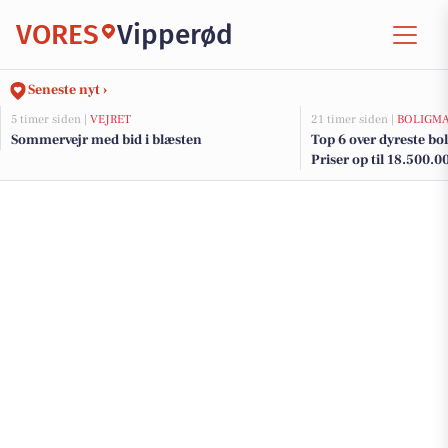
VORES
Vipperød
Seneste nyt ›
5 timer siden |
VEJRET
21 timer siden |
BOLIGM
Sommervejr med bid i blæsten
Top 6 over dyreste boli
Priser op til 18.500.0