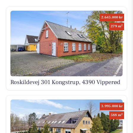
2.645.000 kr
2
279 m
Roskildevej 301 Kongstrup, 4390 Vipperød
3.995.000 kr
2
588 m