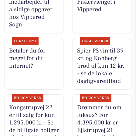
medarbejder til
Fiskervænget i
alsidige opgaver
Vipperød
hos Vipperød
Sogn
LOKALT NYT
DAGLIGVARER
Betaler du for
Spier PS vin til 39
meget for dit
kr. og Kohberg
internet?
brød til kun 12 kr.
- se de lokale
dagligvaretilbud
BOLIGMARKED
BOLIGMARKED
Kongstrupvej 22
Drømmer du om
er til salg for kun
luksus? For
1.295.000 kr.: Se
4.395.000 kr er
de billigste boliger
Ejlstrupvej 21