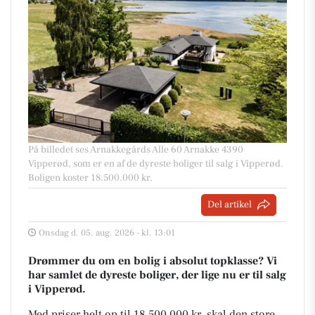
På billedet ses Arnakkegårds Alle 60 Arnakke 4390
Vipperød, som er en af de dyreste boliger til salg i Vipperød.
Boligen koster 18.500.000 kr.
Del artikel
Onsdag d. 05. aug. 2026 - kl. 13:01
Drømmer du om en bolig i absolut topklasse? Vi
har samlet de dyreste boliger, der lige nu er til salg
i Vipperød.
Med priser helt op til 18.500.000 kr, skal den store