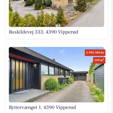
Roskildevej 333, 4390 Vipperød
2.995.000 kr
2
139 m
Ryttervænget 1, 4390 Vipperød