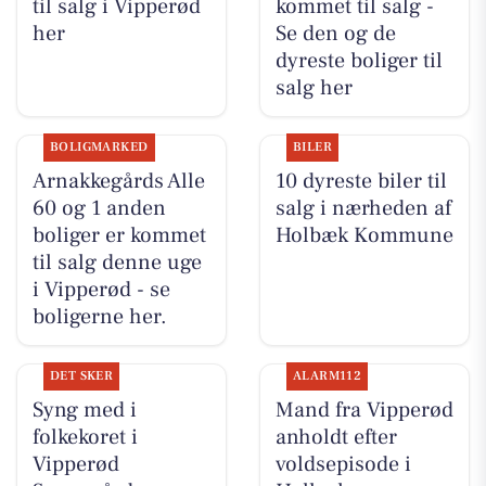
til salg i Vipperød
kommet til salg -
her
Se den og de
dyreste boliger til
salg her
BOLIGMARKED
BILER
Arnakkegårds Alle
10 dyreste biler til
60 og 1 anden
salg i nærheden af
boliger er kommet
Holbæk Kommune
til salg denne uge
i Vipperød - se
boligerne her.
DET SKER
ALARM112
Syng med i
Mand fra Vipperød
folkekoret i
anholdt efter
Vipperød
voldsepisode i