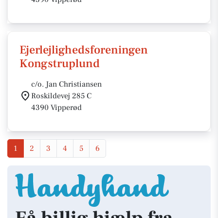
Ejerlejlighedsforeningen
Kongstruplund
c/o. Jan Christiansen
Roskildevej 285 C
4390 Vipperød
1
2
3
4
5
6