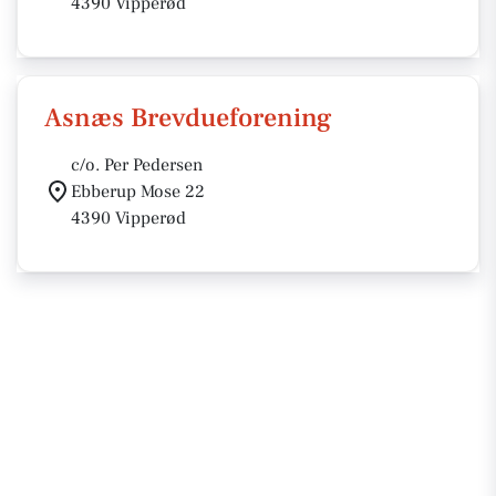
4390 Vipperød
Asnæs Brevdueforening
c/o. Per Pedersen
Ebberup Mose 22
4390 Vipperød