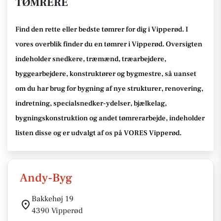
TØMRERE
Find den rette
eller bedste tømrer
for dig i Vipperød
. I
vores overblik finder du en tømrer i Vipperød
.
Oversigten
indeholder snedkere, træmænd, træarbejdere,
byggearbejdere, konstruktører og bygmestre,
så uanset
om du har brug for bygning af nye strukturer, renovering,
indretning, specialsnedker-ydelser, bjælkelag,
bygningskonstruktion og andet tømrerarbejde
, indeholder
listen disse
og er udvalgt af os på VORES Vipperød
.
Andy-Byg
Bakkehøj 19
4390 Vipperød