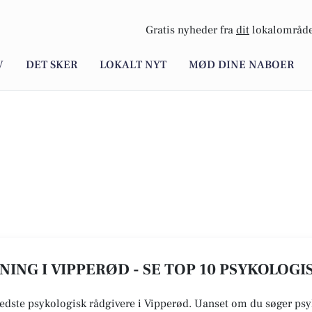
Gratis nyheder fra
dit
lokalområde
V
DET SKER
LOKALT NYT
MØD DINE NABOER
ING I VIPPERØD - SE TOP 10 PSYKOLOG
bedste psykologisk rådgivere i Vipperød. Uanset om du søger psy