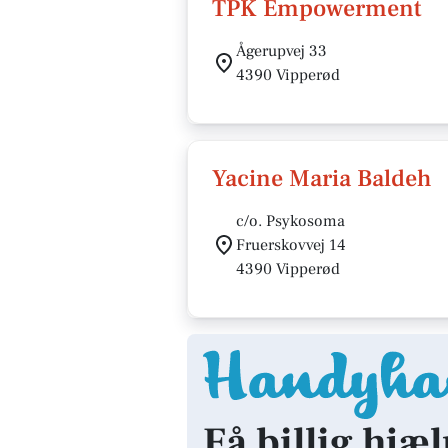
TPK Empowerment
Ågerupvej 33
4390 Vipperød
Yacine Maria Baldeh
c/o. Psykosoma
Fruerskovvej 14
4390 Vipperød
Få billig hjæ