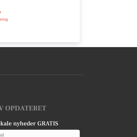
a
ning
V OPDATERET
okale nyheder GRATIS