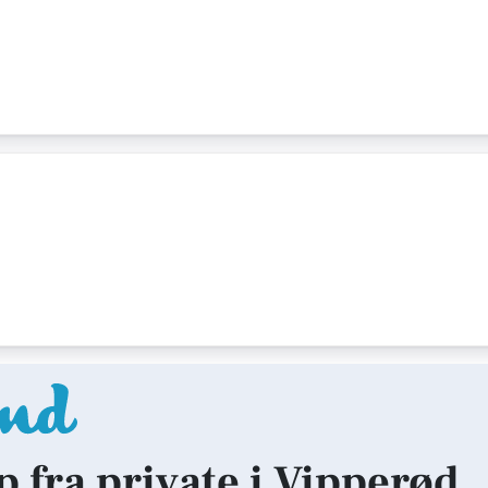
lp fra private i Vipperød