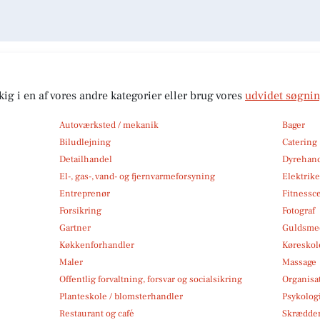
kig i en af vores andre kategorier eller brug vores
udvidet søgni
Autoværksted / mekanik
Bager
Biludlejning
Catering
Detailhandel
Dyrehan
El-, gas-, vand- og fjernvarmeforsyning
Elektrike
Entreprenør
Fitnessc
Forsikring
Fotograf
Gartner
Guldsmed
Køkkenforhandler
Køreskol
Maler
Massage
Offentlig forvaltning, forsvar og socialsikring
Organisa
Planteskole / blomsterhandler
Psykolog
Restaurant og café
Skrædde