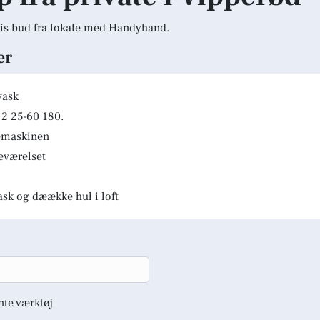
is bud fra lokale med Handyhand.
er
vask
2 25-60 180.
kemaskinen
deværelset
ask og dæække hul i loft
nte værktøj