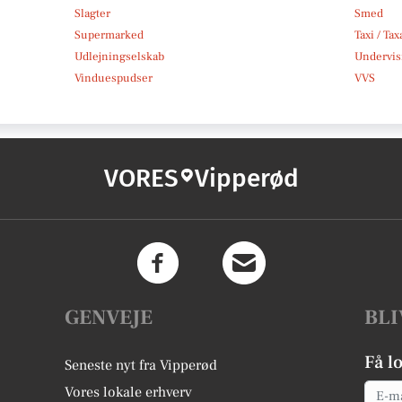
Slagter
Smed
Supermarked
Taxi / Tax
Udlejningselskab
Undervis
Vinduespudser
VVS
VORES
Vipperød
GENVEJE
BLI
Få l
Seneste nyt fra Vipperød
Email
Vores lokale erhverv