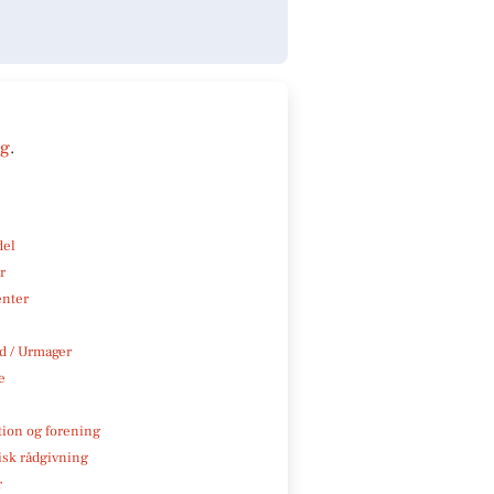
ng
.
del
r
enter
 / Urmager
e
tion og forening
isk rådgivning
r